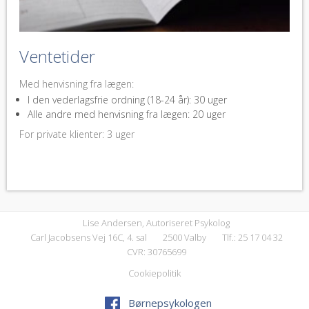
Ventetider
Med henvisning fra lægen:
I den vederlagsfrie ordning (18-24 år): 30 uger
Alle andre med henvisning fra lægen: 20 uger
For private klienter: 3 uger
Lise Andersen, Autoriseret Psykolog
Carl Jacobsens Vej 16C, 4. sal
2500 Valby
Tlf.: 25 17 04 32
CVR: 30765699
Cookiepolitik
Børnepsykologen