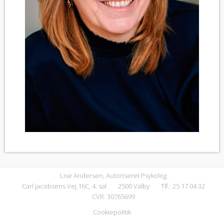
Lise Andersen, Autoriseret Psykolog
Carl Jacobsens Vej 16C, 4. sal
2500 Valby
Tlf.: 25 17 04 32
CVR: 30765699
Cookiepolitik